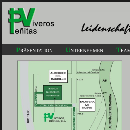
P
U
T
RÄSENTATION
NTERNEHMEN
EA